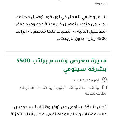
المكرمة
شاغر وظيفي للعمل في نون فود توصيل مطاعم
بمسمى منودب توصيل في مدينة مكه وجده وفق
التفاصيل التالية : - الطلبات كلها مدفعوة - الراتب
4500 ريال - بدون تارجدت…
مديرة معرض وقسم براتب 5500
بشركة سينومي
أكتوبر 22, 2024
وظائف ابها
/
وظائف الجنوب
/
وظائف مكه المكرمة
/
وظائف نسائية
تعلن شركة سينومي عن توفر وظائف للسعوديين
والسعوديات وأبناء المواطنة في مجال أزياء التجزئة