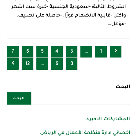
الشروط التالية: -سعودية الجنسية -خبرة ست اشهر
واكثر. -قابلية الانضمام فورًا. -حاصلة على تصنيف.
-مؤهل…
7
6
5
4
3
…
1
12
…
9
8
البحث
البحث
المشاركات الاخيرة
اخصائي ادارة منظمة الأعمال في الرياض