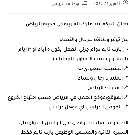
أكتوبر 11, 2022
وظائف الرياض
تعلن شركة لاند مارك العربيه في مدينة الرياض
عن توفر وظائف للرجال والنساء
– ( بارت تايم دوام جزئي العمل يكون ٥ ايام او ٣ ايام
بالاسبوع حسب الاتفاق بالمقابله )
📍الجنسية: سعودي/ـه
📍الجنس: رجال ونساء
📍المدينة : الرياض
📍الموقع:موقع العمل في الرياض حسب احتياج الفروع
📍 المؤهل الدراسي:اي مؤهل دراسي
لاخذ موعد مقابله التواصل على الواتس اب وارسال
السيره الذاتيه والمسمى الوظيفي بارت تايم فقط