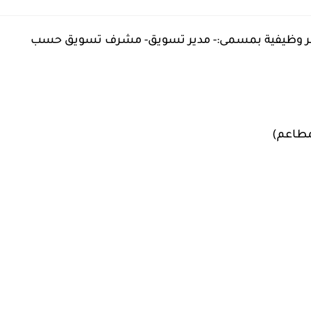
ر وظيفية بمسمى:- مدير تسويق- مشرف تسويق حسب
مطاعم)