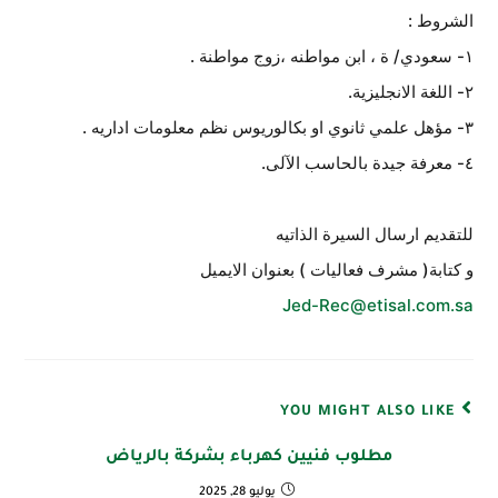
الشروط :
١- سعودي/ ة ، ابن مواطنه ،زوج مواطنة .
٢- اللغة الانجليزية.
٣- مؤهل علمي ثانوي او بكالوريوس نظم معلومات اداريه .
٤- معرفة جيدة بالحاسب الآلى.
للتقديم ارسال السيرة الذاتيه
و كتابة( مشرف فعاليات ) بعنوان الايميل
Jed-Rec@etisal.com.sa
YOU MIGHT ALSO LIKE
مطلوب فنيين كهرباء بشركة بالرياض
يوليو 28, 2025