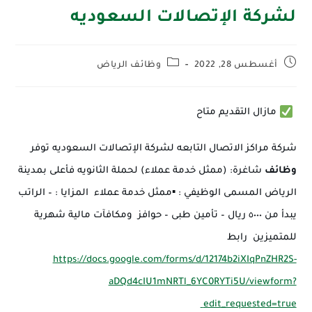
لشركة الإتصالات السعوديه
أغسطس 28, 2022
وظائف الرياض
 مازال التقديم متاح 
شركة مراكز الاتصال التابعه لشركة الإتصالات السعوديه توفر 
وظائف
 شاغرة: (ممثل خدمة عملاء) لحملة الثانويه
 فأعلى بمدينة 
الرياض
 المسمى الوظيفي : ▪︎ممثل خدمة عملاء  المزايا : – الراتب 
يبدأ من ٥٠٠٠ ريال – تأمين طبى – حوافز  ومكافآت مالية شهرية 
للمتميزين  رابط 
https://docs.google.com/forms/d/12174b2iXIqPnZHR2S-
aDQd4cIU1mNRTl_6YC0RYTi5U/viewform?
edit_requested=true 