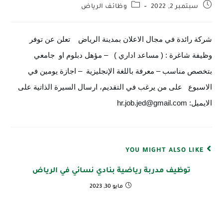
سبتمبر 2, 2022
وظائف الرياض
شركة رائدة في مجال الاعلان بمدينة الرياض    تعلن عن توفر 
وظيفة شاغرة : ( مساعد اداري )   – مؤهل دبلوم او  جامعي 
بتخصص مناسب – معرفة باللغة الإنجليزية  – اجازة يومين في 
الاسبوع   على من يرغب في التقديم، ارسال السيرة الذاتية على 
الايميل: hr.job.jed@gmail.com
YOU MIGHT ALSO LIKE
توظيف مدربة رياضية بنادي نسائي في الرياض
مايو 30, 2023