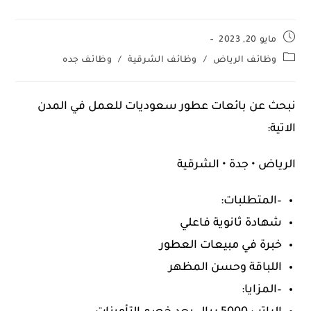
مايو 20, 2023
وظائف الرياض
/
وظائف الشرقية
/
وظائف جده
نبحث عن بائعات عطور سعوديات للعمل في المدن
الاتية:
الرياض • جدة • الشرقية
–المتطلبات:
شهادة ثانوية فاعلي
خبرة في مبيعات العطور
اللباقة وحسن المظهر
–المزايا: