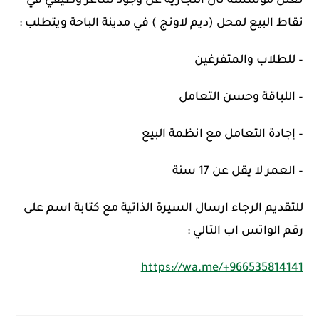
تعلن مؤسسة تال التجارية عن وجود شاغر وظيفي في
نقاط البيع لمحل (ديم لاونج ) في مدينة الباحة ويتطلب :
– للطلاب والمتفرغين
– اللباقة وحسن التعامل
– إجادة التعامل مع انظمة البيع
– العمر لا يقل عن 17 سنة
للتقديم الرجاء ارسال السيرة الذاتية مع كتابة اسم على
رقم الواتس اب التالي :
https://wa.me/+966535814141