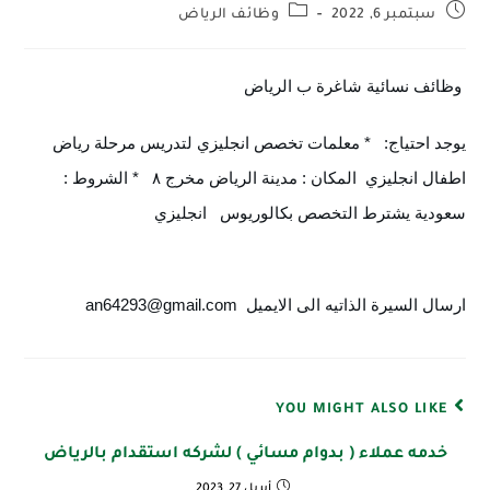
سبتمبر 6, 2022
وظائف الرياض
وظائف نسائية شاغرة ب الرياض 
يوجد احتياج:   * معلمات تخصص انجليزي لتدريس مرحلة رياض 
اطفال انجليزي  المكان : مدينة الرياض مخرج ٨   * الشروط :  
سعودية يشترط التخصص بكالوريوس   انجليزي  
ارسال السيرة الذاتيه الى الايميل  an64293@gmail.com
YOU MIGHT ALSO LIKE
خدمه عملاء ( بدوام مسائي ) لشركه استقدام بالرياض
أبريل 27, 2023