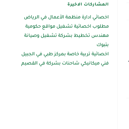
المشاركات الاخيرة
اخصائي ادارة منظمة الأعمال في الرياض
مطلوب اخصائية تشغيل مواقع حكومية
مهندس تخطيط بشركة تشغيل وصيانة
بتبوك
اخصائية تربية خاصة بمركز طبي في الجبيل
– خبرة او معرفه في مجال الإستقدام   – رواتب تبدأ من   ٥٠٠٠ – العمل ٨ ساعات /اجازة يوم الجمعة  – يرجى ارسال السيرة على الإيميل 
فني ميكانيكي شاحنات بشركة في القصيم